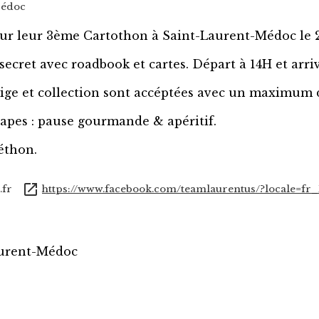
Médoc
ur leur 3ème Cartothon à Saint-Laurent-Médoc le 
cret avec roadbook et cartes. Départ à 14H et arriv
tige et collection sont accéptées avec un maximum 
apes : pause gourmande & apéritif.
éthon.
.fr
https://www.facebook.com/teamlaurentus/?locale=fr
aurent-Médoc