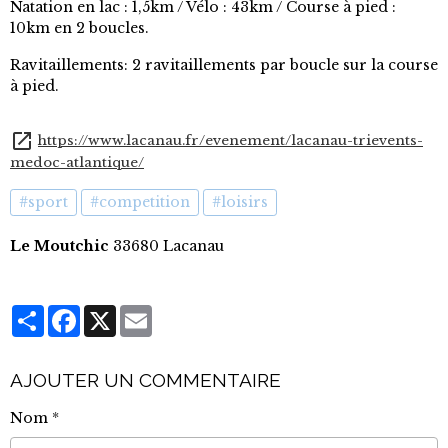
Natation en lac : 1,5km / Vélo : 43km / Course à pied :
10km en 2 boucles.
Ravitaillements: 2 ravitaillements par boucle sur la course
à pied.
https://www.lacanau.fr/evenement/lacanau-trievents-
medoc-atlantique/
#sport
#competition
#loisirs
Le Moutchic
33680 Lacanau
Partager
Facebook
X
Email
AJOUTER UN COMMENTAIRE
Nom