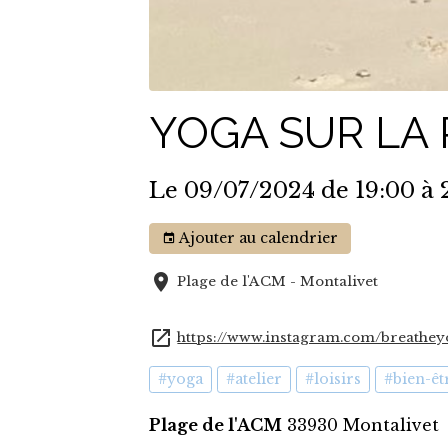
YOGA SUR LA 
Le 09/07/2024
de 19:00
à 
Ajouter au calendrier
Plage de l'ACM - Montalivet
https://www.instagram.com/breathe
#yoga
#atelier
#loisirs
#bien-êt
Plage de l'ACM
33930 Montalivet