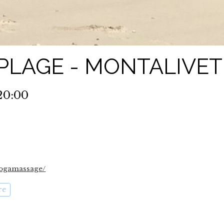
PLAGE - MONTALIVET
20:00
yogamassage/
re