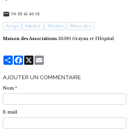
06 23 41 46 01
#yoga
#atelier
#loisirs
#bien-être
Maison des Associations
33590 Grayan-et-l'Hôpital
Partager
Facebook
X
Email
AJOUTER UN COMMENTAIRE
Nom
E-mail