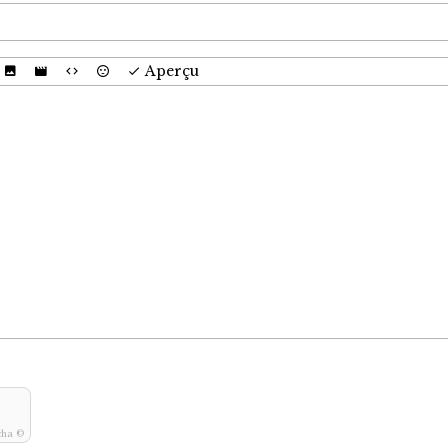
Aperçu
cha ©