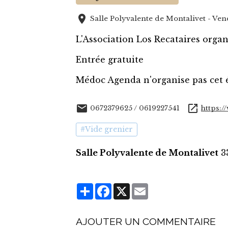
Salle Polyvalente de Montalivet - Ve
L'Association Los Recataires organ
Entrée gratuite
Médoc Agenda n'organise pas cet 
0672379625 / 0619227541
https:
#Vide grenier
Salle Polyvalente de Montalivet
3
Partager
Facebook
X
Email
AJOUTER UN COMMENTAIRE