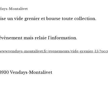
ndays-Montalivet
ise un vide grenier et bourse toute collection.
évènement mais relaie l'information.
//www.vendays-montalivet.fr/evenements/vide-grenier-15/?oc
3930 Vendays-Montalivet