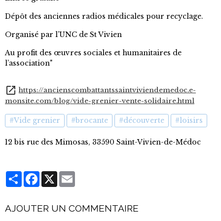
Dépôt des anciennes radios médicales pour recyclage.
Organisé par l’UNC de St Vivien
Au profit des œuvres sociales et humanitaires de
l’association"
https://ancienscombattantssaintviviendemedoc.e-
monsite.com/blog/vide-grenier-vente-solidaire.html
#Vide grenier
#brocante
#découverte
#loisirs
12 bis rue des Mimosas, 33590 Saint-Vivien-de-Médoc
Partager
Facebook
X
Email
AJOUTER UN COMMENTAIRE