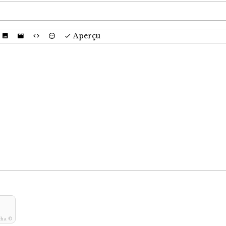
Aperçu
cha ©