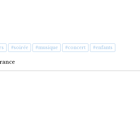
rs
#soirée
#musique
#concert
#enfants
France