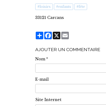
#loisirs
#enfants
#fête
33121 Carcans
Partager
Facebook
X
Email
AJOUTER UN COMMENTAIRE
Nom
E-mail
Site Internet