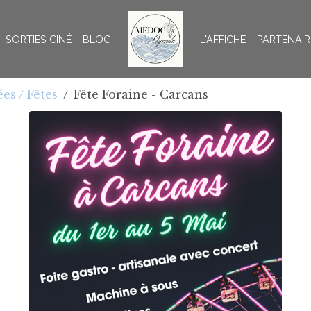
SORTIES CINÉ
BLOG
L'AFFICHE
PARTENAIR
ées / Fêtes
Fête Foraine - Carcans