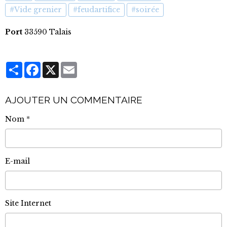
#Vide grenier
#feudartifice
#soirée
Port
33590 Talais
Partager
Facebook
X
Email
AJOUTER UN COMMENTAIRE
Nom
E-mail
Site Internet