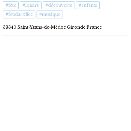
#fête
#loisirs
#découverte
#enfants
#feudartifice
#musique
33340 Saint-Yzans-de-Médoc Gironde France