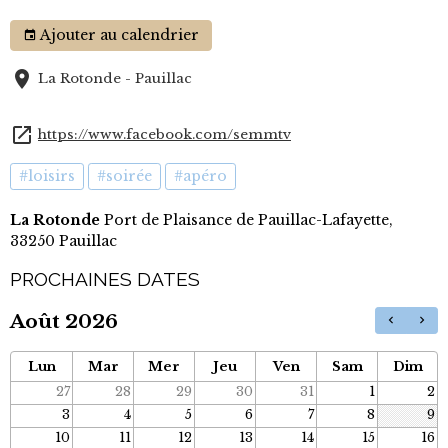
Ajouter au calendrier
La Rotonde - Pauillac
https://www.facebook.com/semmtv
#loisirs
#soirée
#apéro
La Rotonde
Port de Plaisance de Pauillac-Lafayette,
33250 Pauillac
PROCHAINES DATES
Août 2026
Lun
Mar
Mer
Jeu
Ven
Sam
Dim
27
28
29
30
31
1
2
3
4
5
6
7
8
9
10
11
12
13
14
15
16