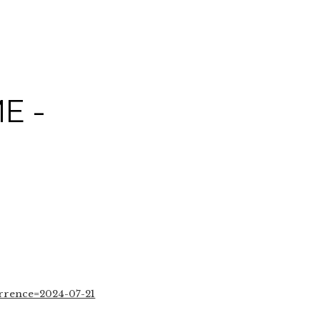
E -
urrence=2024-07-21