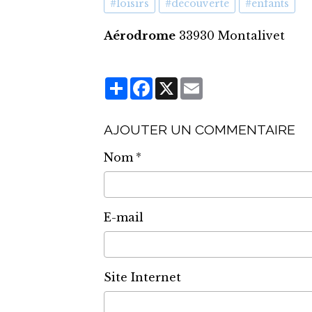
#loisirs
#découverte
#enfants
Aérodrome
33930 Montalivet
Partager
Facebook
X
Email
AJOUTER UN COMMENTAIRE
Nom
E-mail
Site Internet