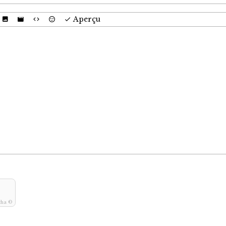
Aperçu
cha ©