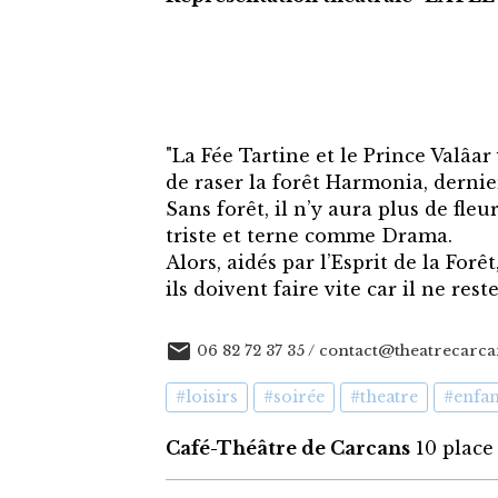
"La Fée Tartine et le Prince Valâ
de raser la forêt Harmonia, dernie
Sans forêt, il n’y aura plus de fle
triste et terne comme Drama.
Alors, aidés par l’Esprit de la For
ils doivent faire vite car il ne res
06 82 72 37 35 / contact@theatrecarca
#loisirs
#soirée
#theatre
#enfan
Café-Théâtre de Carcans
10 place