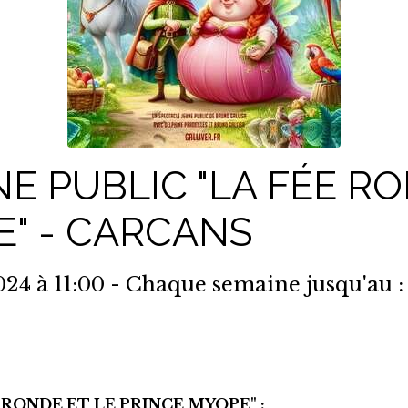
E PUBLIC "LA FÉE RO
E" - CARCANS
024
à 11:00
- Chaque semaine jusqu'au :
ÉE RONDE ET LE PRINCE MYOPE" :