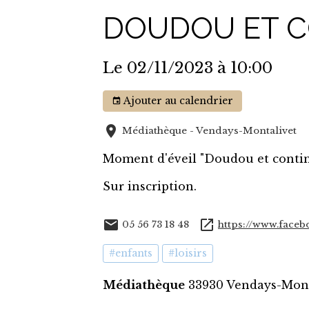
DOUDOU ET C
Le 02/11/2023
à 10:00
Ajouter au calendrier
Médiathèque - Vendays-Montalivet
Moment d'éveil "Doudou et continet
Sur inscription.
05 56 73 18 48
https://www.faceb
#enfants
#loisirs
Médiathèque
33930 Vendays-Mont