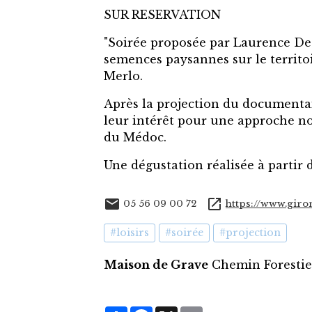
SUR RESERVATION
"Soirée proposée par Laurence De
semences paysannes sur le territoi
Merlo.
Après la projection du documenta
leur intérêt pour une approche nou
du Médoc.
Une dégustation réalisée à partir 
05 56 09 00 72
https://www.giro
#loisirs
#soirée
#projection
Maison de Grave
Chemin Forestie