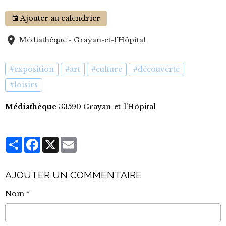
Ajouter au calendrier
Médiathèque - Grayan-et-l'Hôpital
#exposition
#art
#culture
#découverte
#loisirs
Médiathèque
33590 Grayan-et-l'Hôpital
Partager
Facebook
X
Email
AJOUTER UN COMMENTAIRE
Nom