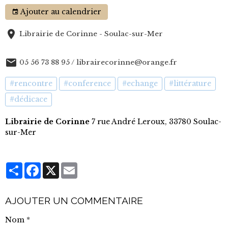
Ajouter au calendrier
Librairie de Corinne - Soulac-sur-Mer
05 56 73 88 95 / librairecorinne@orange.fr
#rencontre
#conference
#echange
#littérature
#dédicace
Librairie de Corinne
7 rue André Leroux, 33780 Soulac-
sur-Mer
Partager
Facebook
X
Email
AJOUTER UN COMMENTAIRE
Nom