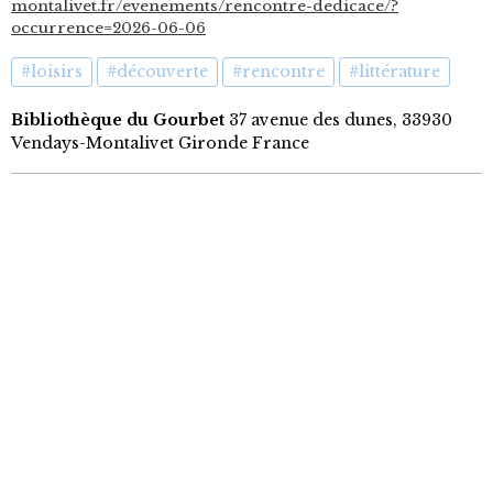
montalivet.fr/evenements/rencontre-dedicace/?
occurrence=2026-06-06
#loisirs
#découverte
#rencontre
#littérature
Bibliothèque du Gourbet
37 avenue des dunes, 33930
Vendays-Montalivet Gironde France