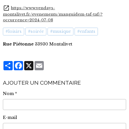
https://www.vendays-
montalivet.fr/evenements/manguidem-taf-taf/?
occurrence=2024-07-08
#loisirs
#soirée
#musique
#enfants
Rue Piétonne
33930 Montalivet
Partager
Facebook
X
Email
AJOUTER UN COMMENTAIRE
Nom
E-mail