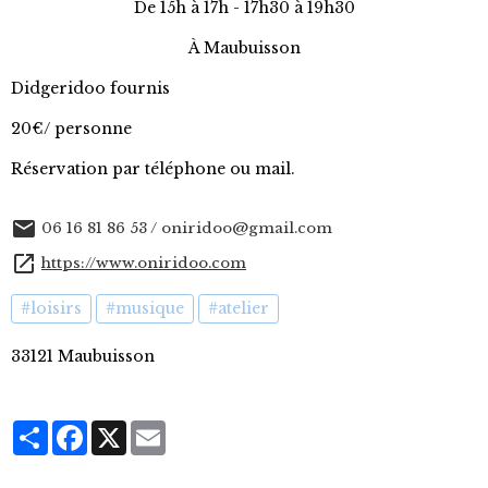
De 15h à 17h - 17h30 à 19h30
À Maubuisson
Didgeridoo fournis
20€/ personne
Réservation par téléphone ou mail.
06 16 81 86 53 / oniridoo@gmail.com
https://www.oniridoo.com
#loisirs
#musique
#atelier
33121 Maubuisson
Partager
Facebook
X
Email