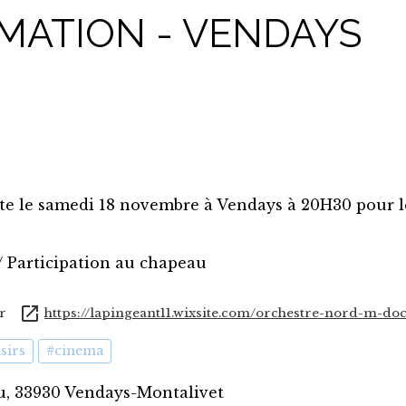
MATION - VENDAYS
t
te le samedi 18 novembre à Vendays à 20H30 pour l
 / Participation au chapeau
r
https://lapingeant11.wixsite.com/orchestre-nord-m-do
isirs
#cinema
u, 33930 Vendays-Montalivet