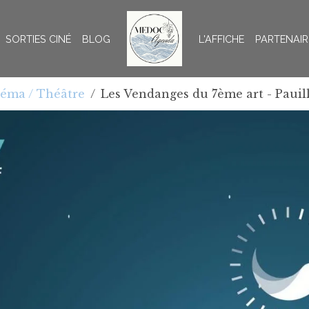
SORTIES CINÉ
BLOG
L'AFFICHE
PARTENAIR
éma / Théâtre
Les Vendanges du 7ème art - Pauil