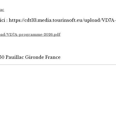
lac
ci : https://cdt33.media.tourinsoft.eu/upload/VD7
upload/VD7A-programme-2026.pdf
0 Pauillac Gironde France